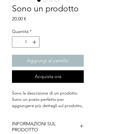
Sono un prodotto
Prezzo
20,00 €
Quantità
*
Aggiungi al carrello
Acquista ora
Sono la descrizione di un prodotto. 
Sono un posto perfetto per 
aggiungere più dettagli sul prodotto, 
come dimensioni, materiali, istruzioni 
per la manutenzione e istruzioni per la 
INFORMAZIONI SUL
pulizia.
PRODOTTO